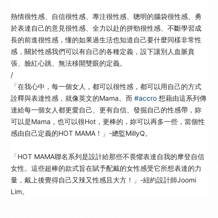
熱情很性感、自信很性感、專注很性感、聰明的腦袋很性感、勇
於表達自己的意見很性感、全力以赴的拼勁很性感、不斷學習成
長的前進很性感，懂的如果過生活也知道自己要什麼同樣非常性
感，關於性感我們可以有自己的各種定義，設下讓別人血脈賁
張、臉紅心跳、無法移開雙眼的定義。
/
「在我心中，每一個女人，都可以很性感，都可以用自己的方式
詮釋與表達性感，就像英文的Mama。
而
#accro
想藉由這系列傳
達給每一個女人都更愛自己、更有自信、發掘自己的性感帶，妳
可以是Mama
，也可以很Hot
，更棒的，妳可以再多一些，當個性
感由自己定義的HOT MAMA
！」-總監MillyQ。
「HOT MAMA聯名系列是設計給那些不畏懼表達自我的摩登自信
女性。這些超棒的款式旨在賦予配戴的女性感受它所想表達的力
量，戴上後覺得自己又辣又性感且大方！」-紐約設計師Joomi
Lim。