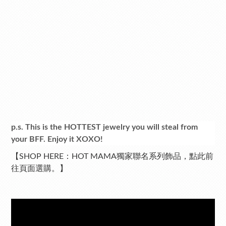
p.s. This is the HOTTEST jewelry you will steal from
your BFF. Enjoy it XOXO!
【SHOP HERE：HOT MAMA獨家聯名系列飾品，點此前
往頁面選購。】