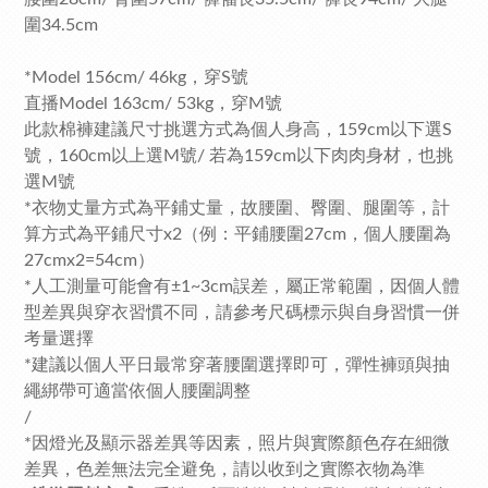
圍34.5cm
*Model 156cm/ 46kg，穿S號
直播Model 163cm/ 53kg，穿M號
此款棉褲建議尺寸挑選方式為個人身高，159cm以下選S
號，160cm以上選M號/ 若為159cm以下肉肉身材，也挑
選M號
*衣物丈量方式為平鋪丈量，故腰圍、臀圍、腿圍等，計
算方式為平鋪尺寸x2（例：平鋪腰圍27cm，個人腰圍為
27cmx2=54cm）
*人工測量可能會有±1~3cm誤差，屬正常範圍，因個人體
型差異與穿衣習慣不同，請參考尺碼標示與自身習慣一併
考量選擇
*建議以個人平日最常穿著腰圍選擇即可，彈性褲頭與抽
繩綁帶可適當依個人腰圍調整
/
*因燈光及顯示器差異等因素，照片與實際顏色存在細微
差異，色差無法完全避免，請以收到之實際衣物為準