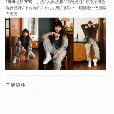
*洗滌照料方式：
手洗/ 反面洗滌/ 請勿浸泡/ 避免深淺色
混合洗滌/ 不可漂白/ 不可烘乾/ 陰影下平晾陰乾/ 低溫隔
布熨燙
了解更多