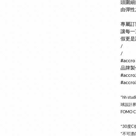
頭圍細
由彈性
專屬訂
讓每一
假更是
/
/
#acc
品牌製
#ac
#ac
*hh s
球設計界地
FOMO
*30度
*不可漂