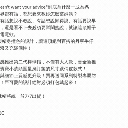
oesn't want your advice."到底為什麼一成為媽
界都有話，都想要來教妳怎麼當媽媽？
有話想說不敢說、有話想說懶得說、有話要說早
，還是看不下去必須要幫閨蜜說，就讓這頂帽子
電電欸。
與帽身撞色的設計，讓這頂絕對百搭的丹寧牛仔
潑又充滿個性！
ro共感推出第二代棒球帽，不僅有大人款，更全新推
寶寶小孩頭圍量身訂製的尺寸跟俏皮款式！
與細節上質感更升級！買再送同系列特製專屬防
！巨可愛的設計絕對必須打包戴起來！
球帽將統一於7/7出貨！
50