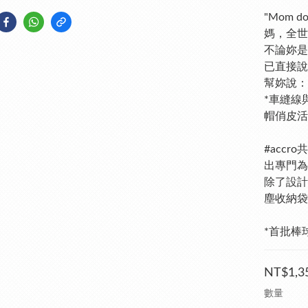
"Mom d
媽，全世
不論妳是
已直接說
幫妳說：
*車縫線
帽俏皮活
#acc
出專門為
除了設計
塵收納袋
*首批棒
NT$1,3
數量