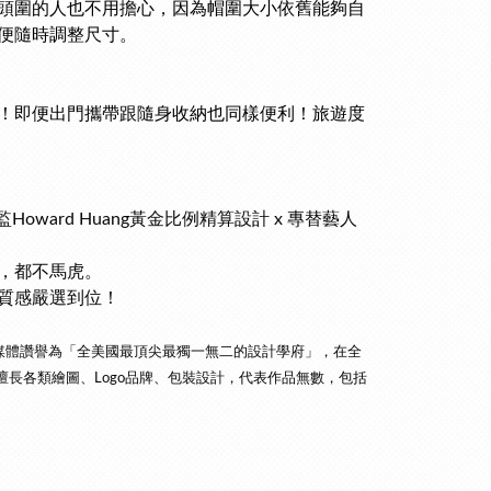
頭圍的人也不用擔心，因為帽圍大小依舊能夠自
便隨時調整尺寸。
！即便
出門攜帶跟隨身收納也同樣便利！旅遊度
總監Howard Huang黃金比例精算設計 x 專替藝人
面，都不馬虎。
種質感嚴選到位！
媒
體讚譽為「全美國最頂尖最獨一無二的設計學府」，在全
ACCD）。擅長各類繪圖、Logo品牌、包裝設計，代表作品無數，包括