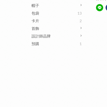
帽子
包袋
13
卡片
2
首飾
設計師品牌
預購
1