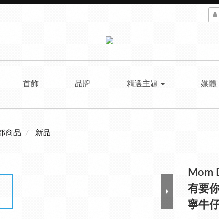
首飾
品牌
精選主題
媒體
部商品
新品
Mom D
有要你
寧牛