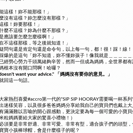
能這樣！妳不能那樣！」
麼沒有這樣？妳怎麼沒有那樣？」
這樣！妳要那樣！」
什麼不這樣？妳為什麼不那樣？」
是應該要怎麼怎麼樣啊！」
在不這樣那樣，等之後就知道！」
疑問句還是肯定句還是命令句，以上每一句，都！很！踩！線！
踩爆的是這句「妳不知道，妳不懂妳孩子！像我就是＿＿＿＿＿
已經勞心勞力千頭萬緒夠辛苦，然而一但成為媽媽，全世界都有
媽根本沒有開口問啊！哈囉？
doesn't want your advice." 「媽媽沒有要你的意見。」
就回這一句話。
大家熱烈喜愛#accro第一代的"SIP SIP HOORAY需要喝一
出迷樣笑容，以及很多爸爸媽媽分享給我自己的寶貝們也戴上大
有滿滿難以言喻的開心跟感動，更決定要為每一個可愛的小寶貝
米粒媽媽要給大家的驚喜小禮物！）
必須要是非常舒適、非常可愛、非常有型，適合孩子們的頭型，
寶寶小孩棒球帽，會是什麼樣子的呢？