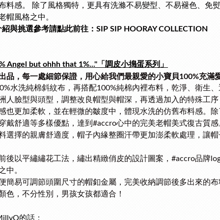
布料感。 除了風格獨特，更具有洗滌不易變型、不易褪色、免熨燙
老帽風格之中。
紹與挑選參考請點此前往：SIP SIP HOORAY COLLECTION
99% Angel but ohhh that 1%..."「調皮小搗蛋系列」
cro出品，每一處細節保證，用心給我們最親愛的小寶貝
100%
充滿
00%水洗純棉斜紋布，再搭配100%純棉內裡布料，乾淨、衛生
洲人臉型與頭型，調整改良帽型與帽深，
再
透過加入的特殊工序
感也更加柔軟，並在輕微的皺度中，體現水洗的仿舊布料感。
除
穿戴舒適等多樣優點，
達到#accro心中的完美老帽美式復古質感
料選擇的親膚舒適度，帽子內緣整圈汗帶更加澎柔軟處理，讓帽
前後以平繡繡花工法，繡出精緻俏皮的設計圖案，#accro品牌l
之中。
便簡易可調節頭圍尺寸的帽釦金屬，完美收納調節後多出來的布
顏色，不分性別，
男孩女孩
都適合！
illyQ的話：