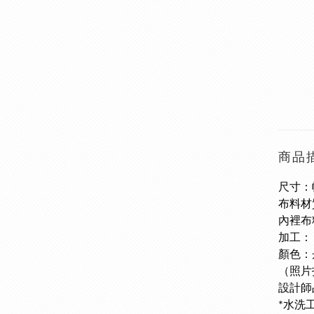
商品
尺寸：帽
布料材
內裡布
加工
顏色：
（照片
設計師品
*水洗