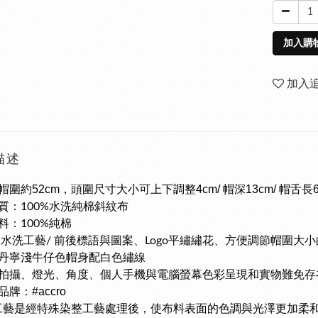
加入購
加入
描述
圍約52cm，頭圍尺寸大小可上下調整4cm/ 帽深13cm/ 帽舌長6
質：
100%水洗純棉斜紋布
料：100%純棉
：
水洗工藝/
前後標語與圖案、Logo平繡繡花、方便調節帽圍大
丹寧淺牛仔色帽身配白色繡線
拍攝、燈光、角度、個人手機與電腦螢幕色彩呈現和實物難免存
牌：#accro
工藝是經特殊染整工藝處理後，使布料表面的色調與光澤更加柔