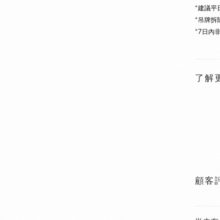
*建議平
*吊牌拆
*7日內
了解
顧客