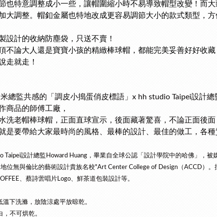
節也特意調整成小一些，讓帽圍縮小時不易導致帽型改變！而大
加大調整。帽釦金屬也特地改成更容易調節大小的款式類型，方
製設計的收納防塵袋，只送不賣！
頂不論大人還是寶寶小孩的精緻棒球帽，都能完美妥善好好收藏
說走就走！
ro 米總監共感的「調皮小搗蛋俏皮標語」x hh studio Taipei設計
作商品的師傅工廠，
cro水洗老帽棒球帽，正面直球宣示，後面藏著驚喜，不論正面後
cro就是要帶給大家最時尚的風格、最棒的設計、最佳的做工，各
tudio Taipei設計總監Howard Huang，畢業自全球公認「設計學院中的哈佛」，被
位無與倫比的藝術設計貴族名校"Art Center College of Design（
 COFFEE、蔡詩蕓唱片Logo、鮮茶道包裝設計等。
C低溫下洗滌，放陰涼處平放晾乾。
白，不可烘乾。