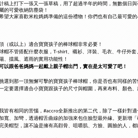
計稿上打下一張又一張草稿，用了超過半年的時間，無數個日與
屬的可愛收納防塵袋！
希望大家喜歡米粒媽媽準備的這份禮物！你們也有自己最可愛的
頂（或以上）適合寶寶孩子的棒球帽非常必要！
球帽不管搭配什麼衣服，T-shirt、襯衫、洋裝、毛衣、牛仔
陽、擋風、遮雨的實用功能性！
可以跟爸爸媽媽一起戴上親子帽出門，實在是太可愛了吧！
挑選到那一頂無懈可擊的寶寶孩子棒球帽，你是否也有同樣的苦
一定要選擇適合小寶寶跟孩子的
尺寸與帽圍，再來布料、顏色、
我皆有相同的苦惱，#accro
全新推出的第二代，除了一樣
針對適
加寬、加彎，透過帽舌曲線的加強來包住臉型最外緣。更新增
「
完美帽型，讓不論是擁有高顴骨、咀嚼肌、方臉、圓臉的人，都