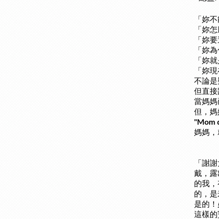
「妳不
「妳怎
「妳要
「妳為
「妳就
「妳現
不論是
但直接
當媽媽
但，媽
"Mom 
媽媽，
「謝謝
戴，露
的我，
的，是
是的！
這樣的