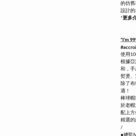
的仿舊
設計的
*
更多介
"I'm 
#ac
使用1
根據亞
和，手
熨燙、
除了布
適！
棒球帽
於老帽
配上方
精選的
/
●
總監M