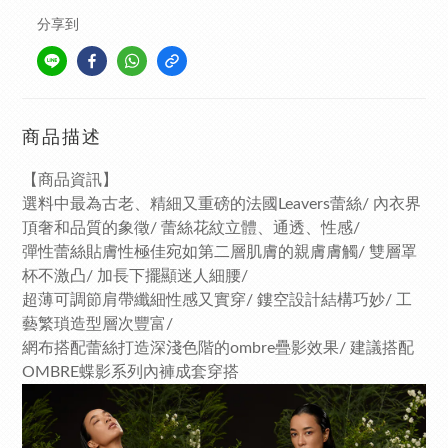
分享到
商品描述
【商品資訊】
選料中最為古老、精細又重磅的法國Leavers蕾絲/ 內衣界
頂奢和品質的象徵/ 蕾絲花紋立體、通透、性感/
彈性蕾絲貼膚性極佳宛如第二層肌膚的親膚膚觸/ 雙層罩
杯不激凸/ 加長下擺顯迷人細腰/
超薄可調節肩帶纖細性感又實穿/ 鏤空設計結構巧妙/ 工
藝繁瑣造型層次豐富/
網布搭配蕾絲打造深淺色階的ombre疊影效果/ 建議搭配
OMBRE蝶影系列內褲成套穿搭