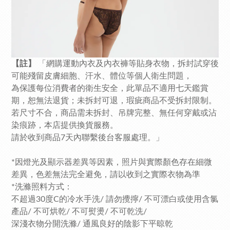
【註】
「網購運動內衣及內衣褲等貼身衣物，拆封試穿後
可能殘留皮膚細胞、汗水、體位等個人衛生問題，
為保護每位消費者的衛生安全，此單品不適用七天鑑賞
期，恕無法退貨；未拆封可退，瑕疵商品不受拆封限制。
若尺寸不合，商品需未拆封、吊牌完整、無任何穿戴或沾
染痕跡，本店提供換貨服務。
請於收到商品7天內聯繫後台客服處理。」
*因燈光及顯示器差異等因素，照片與實際顏色存在細微
差異，色差無法完全避免，請以收到之實際衣物為準
*洗滌照料方式：
不超過30度C的冷水手洗/ 請勿攪擰/ 不可漂白或使用含氯
產品/ 不可烘乾/ 不可熨燙/ 不可乾洗/
深淺衣物分開洗滌/ 通風良好的陰影下平晾乾