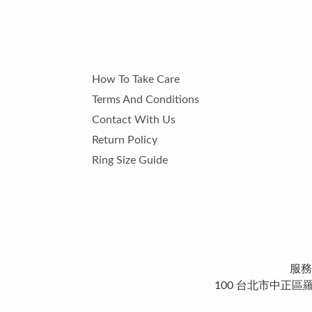
How To Take Care
Terms And Conditions
Contact With Us
Return Policy
Ring Size Guide
服務
100 台北市中正區