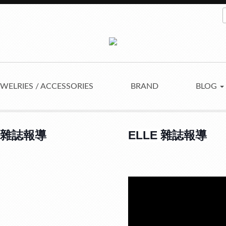
EWELRIES / ACCESSORIES
BRAND
BLOG
an 雜誌報導
ELLE 雜誌報導