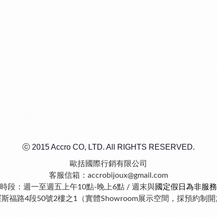
ⓒ 2015 Accro CO, LTD. All RIGHTS RESERVED.
歐括國際行銷有限公司
客服信箱：accrobijoux@gmail.com
時段：週一至週五上午10點-晚上6點 / 週末與
國定假日為非服務
羅斯福路4段50號2樓之1（實體Showroom展示空間，採預約