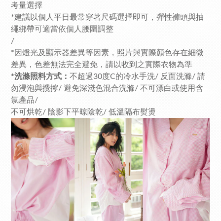
考量選擇
*建議以個人平日最常穿著尺碼選擇即可，彈性褲頭與抽
繩綁帶可適當依個人腰圍調整
/
*因燈光及顯示器差異等因素，照片與實際顏色存在細微
差異，色差無法完全避免，請以收到之實際衣物為準
*洗滌照料方式：
不超過30度C的冷水手洗/ 反面洗滌/ 請
勿浸泡與攪擰/ 避免深淺色混合洗滌/ 不可漂白或使用含
氯產品/
不可烘乾/ 陰影下平晾陰乾/ 低溫隔布熨燙