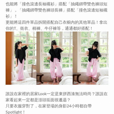
也能將「撞色滾邊長袖襯衫」搭配「抽繩綁帶雙色褲頭短
褲」，「抽繩綁帶雙色褲頭長褲」搭配「撞色滾邊短袖襯
衫」！
更能將這四件單品拆開搭配自己衣櫥內的其他單品！拿出
你的T、衛衣、棉褲、牛仔褲等，通通都好搭配！
誰說在家裡的居家Look一定是東拼西湊無法時尚？誰說在
家看起來一定都是澎頭垢面很邋遢？
只要衣服穿對了，在家登場的身影24小時都自帶
Spotlight！