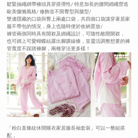
鬆緊抽繩綁帶褲頭具穿搭彈性/ 特意加長的腰間綁繩營造
歐美慵懶風格/ 修飾並不限臀型與腿型/
雙邊隱藏的口袋與臀上兩處口袋，共四個口袋讓穿著居家
服不帶包的情況，身上也隨時便於收納置放/
褲管兩側同時具有開衩及綁繩設計，可隨性敞開開衩，
也可綁上可愛蝴蝶結露出腳踝線條，並靈活調整想要的褲
管寬度不踩踏褲腳，兩種穿法更多樣！
「粉白直條紋休閒睡衣家居服長袖套裝」可以一整組搭
配，