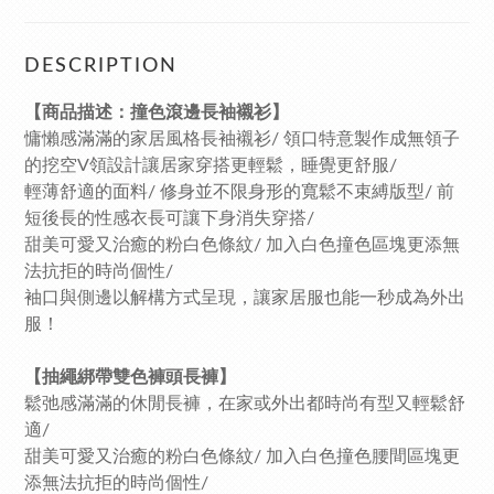
DESCRIPTION
【商品描述：撞色滾邊長袖襯衫】
慵懶感滿滿的家居風格長袖襯衫/ 領口特意製作成無領子
的挖空V領設計讓居家穿搭更輕鬆，睡覺更舒服/
輕薄舒適的面料/ 修身並不限身形的寬鬆不束縛版型/ 前
短後長的性感衣長可讓下身消失穿搭/
甜美可愛又治癒的粉白色條紋/ 加入白色撞色區塊更添無
法抗拒的時尚個性/
袖口與側邊以解構方式呈現，讓家居服也能一秒成為外出
服！
【抽繩綁帶雙色褲頭長褲】
鬆弛感滿滿的休閒長褲，在家或外出都時尚有型又輕鬆舒
適/
甜美可愛又治癒的粉白色條紋/ 加入白色撞色腰間區塊更
添無法抗拒的時尚個性/