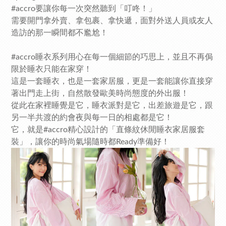
#accro要讓你每一次突然聽到「叮咚！」
需要開門拿外賣、拿包裹、拿快遞，面對外送人員或友人
造訪的那一瞬間都不尷尬！
#accro睡衣系列用心在每一個細節的巧思上，並且不再侷
限於睡衣只能在家穿！
這是一套睡衣，也是一套家居服，更是一套能讓你直接穿
著出門走上街，自然散發歐美時尚態度的外出服！
從此在家裡睡覺是它，睡衣派對是它，出差旅遊是它，跟
另一半共渡的約會夜與每一日的相處都是它！
它，就是#accro精心設計的「直條紋休閒睡衣家居服套
裝」，讓你的時尚氣場隨時都Ready準備好！