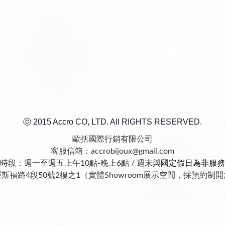
ⓒ 2015 Accro CO, LTD. All RIGHTS RESERVED.
歐括國際行銷有限公司
客服信箱：accrobijoux@gmail.com
時段：週一至週五上午10點-晚上6點 / 週末與
國定假日為非服務
羅斯福路4段50號2樓之1（實體Showroom展示空間，採預約