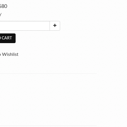
580
Y
 CART
 Wishlist