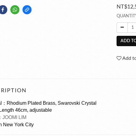
NT$12,
QUANTIT
ADD TO
Add to
RIPTION
al：Rhodium Plated Brass, Swarovski Crystal
L
ength 46cm, 
adjustable 
：
JOOMI LIM
n New York City