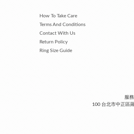
How To Take Care
Terms And Conditions
Contact With Us
Return Policy
Ring Size Guide
服務
100 台北市中正區