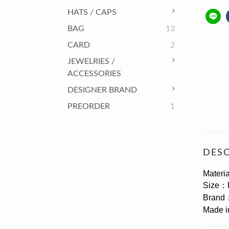
HATS / CAPS
BAG
13
CARD
2
JEWELRIES /
ACCESSORIES
DESIGNER BRAND
PREORDER
1
DESC
Materi
Size：
Brand
Made i