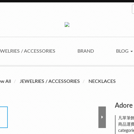
EWELRIES / ACCESSORIES
BRAND
BLOG
ew All
JEWELRIES / ACCESSORIES
NECKLACES
Adore
凡單筆飾
商品運費
categori