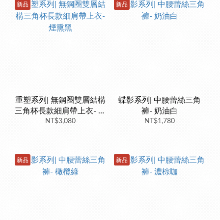
新品
新品
重塑系列| 無鋼圈雙層結構
蝶影系列| 中腰蕾絲三角
三角杯長款細肩帶上衣- 煙
褲- 奶油白
NT$3,080
熏黑
NT$1,780
新品
新品