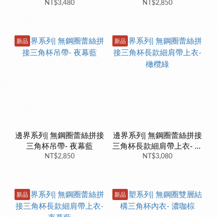
NT$3,480
NT$2,850
新品
新品
邊界系列| 無鋼圈蕾絲拼接
邊界系列| 無鋼圈蕾絲拼接
三角杯吊帶- 夜幕藍
三角杯長款細肩帶上衣- 橄
NT$2,850
NT$3,080
欖綠
新品
新品