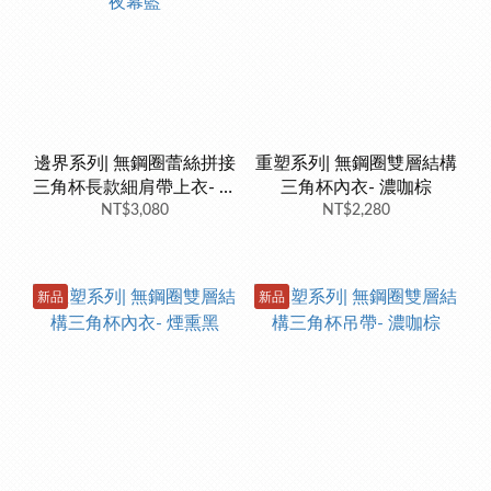
邊界系列| 無鋼圈蕾絲拼接
重塑系列| 無鋼圈雙層結構
三角杯長款細肩帶上衣- 夜
三角杯內衣- 濃咖棕
NT$3,080
幕藍
NT$2,280
新品
新品