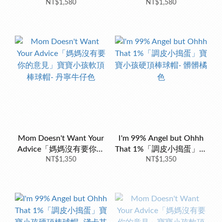
條」軟頂棒球帽- 深藍色
NT$1,580
隨性髮型將運動+社交+咖
NT$1,580
啡+工作+生活大小任務一
口氣拿下」軟頂棒球帽- 黑
色
Mom Doesn't Want Your
I'm 99% Angel but Ohhh
Advice「媽媽沒有要你的
That 1%「調皮小搗蛋」寶
意見」寶寶小孩軟頂棒球
NT$1,350
寶小孩硬頂棒球帽- 髒髒橘
NT$1,350
帽- 丹寧牛仔色
色