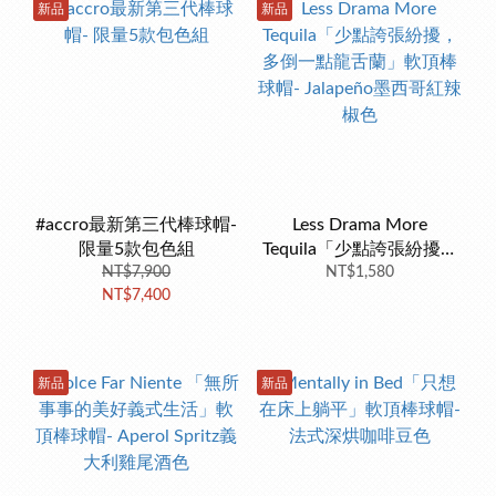
新品
新品
#accro最新第三代棒球帽-
Less Drama More
限量5款包色組
Tequila「少點誇張紛擾，
NT$7,900
多倒一點龍舌蘭」軟頂棒
NT$1,580
NT$7,400
球帽- Jalapeño墨西哥紅辣
椒色
新品
新品