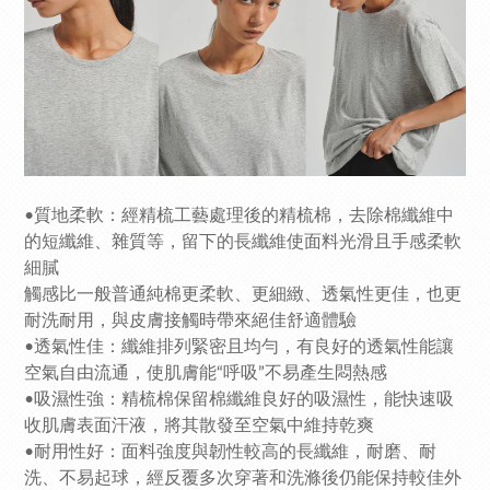
•質地柔軟：經精梳工藝處理後的精梳棉，去除棉纖維中
的短纖維、雜質等，留下的長纖維使面料光滑且手感柔軟
細膩
觸感比一般普通純棉更柔軟、更細緻、透氣性更佳，也更
耐洗耐用，與皮膚接觸時帶來絕佳舒適體驗
•透氣性佳：纖維排列緊密且均勻，有良好的透氣性能讓
空氣自由流通，使肌膚能“呼吸”不易產生悶熱感
•吸濕性強：精梳棉保留棉纖維良好的吸濕性，能快速吸
收肌膚表面汗液，將其散發至空氣中維持乾爽
•耐用性好：面料強度與韌性較高的長纖維，耐磨、耐
洗、不易起球，經反覆多次穿著和洗滌後仍能保持較佳外