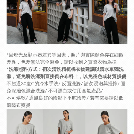
*因燈光及顯示器差異等因素，照片與實際顏色存在細微
差異，色差無法完全避免，請以收到之實際衣物為準
*洗滌照料方式：初次清洗精梳棉衣物建議以清水單獨洗
滌，避免將洗潔劑直接倒在布料上，以免褪色或材質損傷
不超過30度C的冷水手洗/ 反面洗滌/ 請勿浸泡與攪擰/ 避
免深淺色混合洗滌/ 不可漂白或使用含氯產品/
不可烘乾/ 通風良好的陰影下平晾陰乾/ 若有需要請以低
溫隔布熨燙