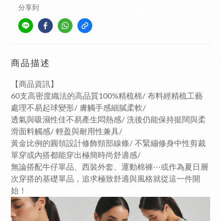
分享到
商品描述
【商品資訊】
60支高密度織法的高品質100%精梳棉/ 布料經精梳工藝
處理不易起球變形/ 膚觸手感細膩柔軟/
透氣與吸濕性佳不易產生悶熱感/ 洗後仍能保持挺闊與柔
滑面料觸感/ 輕盈與耐用性兼具/
黃金比例的圓領設計修飾頸部線條/ 不緊繃修身中性剪裁
單穿或內搭都能穿出極簡時尚舒適感/
無論搭配牛仔單品、西裝外套、運動棉褲⋯或作為夏日層
次穿搭的基礎單品，追求極致舒適與風格就從這一件開
始！