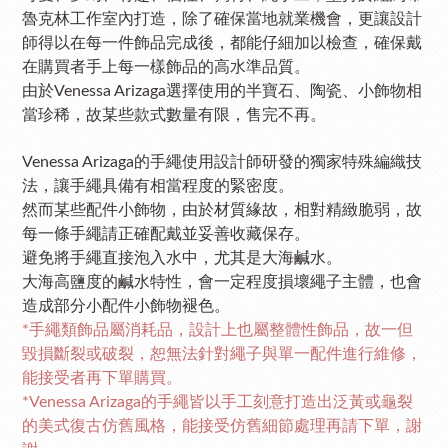
魯克林工作室內打造，除了確保當地就業機會，更讓設計
師得以在每一件飾品完成後，都能仔細加以檢查，確保戴
在購買者手上每一樣飾品的高水準品質。
由於
Venessa Arizaga選擇使用的半寶石、陶瓷、小飾物相
當珍稀，故某些款式數量有限，售完不再。
Venessa Arizaga的手繩使用設計師研發的獨家特殊編織技
法，讓手繩具備有相當程度的緊密度。
然而某些配件小飾物，由於材質緣故，相對精緻脆弱，故
每一條手繩請正確配戴並妥善收藏保存。
避免將手繩直接泡入水中，尤其是大海鹹水。
大海高鹽度的鹹水特性，會一定程度損壞繩子主體，也會
造成部分小配件小飾物褪色。
*手繩類飾品屬消耗品，設計上也屬整體性飾品，故一但
毀損斷裂或破裂，恕無法針對繩子與單一配件進行維修，
能接受者再下單購買。
*Venessa Arizaga的手繩皆以手工刻意打造出泛黃或龜裂
的美式復古仿舊風格，能接受仿舊細節處理再請下單，謝