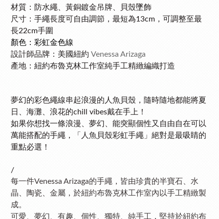
材質：防水繩、黃銅鍍
金吊牌、貝殼墜飾
尺寸：手繩長度可自由調節，最短為13cm，可調整至最
長22cm手圍
顏色：彩虹金色線
設計師品牌：
美國紐約
Venessa Arizaga
產地：紐約布魯克林工作室純手工精緻編織打造
夢幻的彩色繩線串起浪漫的人魚貝殼，隨時隨地都能將夏
日、海灘、浪花的chill vibes戴在手上！
如果你想找一條浪漫、夢幻、能突顯個性又自由自在可以
萬能搭配的手繩，「人魚貝殼彩虹手繩」絕對是最吸睛的
重點必選！
/
每一件Venessa Arizaga的手繩，皆由珍貴的半寶石、水
晶、陶瓷、
金屬，於紐約布魯克林工作室內以手工精緻製
成。
可愛、夢幻、有趣、個性、獨特、
純手工，堅持於紐約布