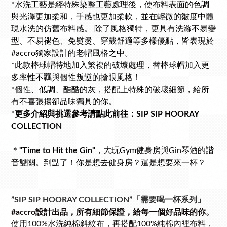
*水洗工藝是經特殊染整工藝處理後，使布料表面的色調
與光澤更加柔和，手感也更加柔軟，並在輕微的皺度中體
現水洗的仿舊布料感。 除了風格獨特，更具有洗滌不易變
型、不易褪色、免熨燙、穿戴舒適等多樣優點，皆表現於
#accro獨家設計的老帽風格之中。
*此款棒球帽特地加入繁複的破壞處理，替棒球帽加入更
多率性不羈與個性叛逆的搶眼風格！
*個性、低調、酷酷的灰，搭配上特殊的破壞細節，給所
有不喜張揚卻品味獨具的你。
*
更多介紹與挑選參考請點此前往：SIP SIP HOORAY
COLLECTION
＊
"Time to Hit the Gin"
，大玩Gym健身房與Gin琴酒的諧
音雙關。到點了！你是想去健身房？還是想要來一杯？
「需要喝一杯系列」
”SIP SIP HOORAY COLLECTION”
#accro設計出品，所有細節保證，給每一個好品味的你。
使用100%水洗純棉斜紋布，再搭配100%純棉內裡布料，