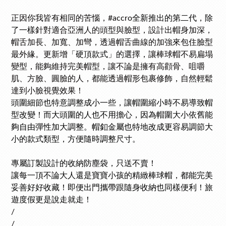
正因你我皆有相同的苦惱，#accro
全新推出的第二代，除
了一樣
針對適合亞洲人的頭型與臉型，設計出帽身加深，
帽舌加長、加寬、加彎，透過帽舌曲線的加強來包住臉型
最外緣。更新增
「硬頂款式」的選擇，
讓棒球帽不易扁塌
變型，能夠維持完美帽型，讓不論是擁有高顴骨、咀嚼
肌、方臉、圓臉的人，都能透過帽形包裹修飾，自然輕鬆
達到小臉視覺效果！
頭圍細節也特意調整成小一些，讓帽圍縮小時不易導致帽
型改變！而大頭圍的人也不用擔心，因為帽圍大小依舊能
夠自由彈性加大調整。帽釦金屬也特地改成更容易調節大
小的款式類型，方便隨時調整尺寸。
專屬訂製設計的收納防塵袋，只送不賣！
讓每一頂不論大人還是寶寶小孩的精緻棒球帽，都能完美
妥善好好收藏！即便
出門攜帶跟隨身收納也同樣便利！旅
遊度假更是說走就走！
/
/