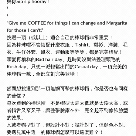
與你
！
Sip sip hooray
/
/
“Give me COFFEE for things I can change and Margarita
for those I can't.”
挑選一頂（或以上）適合自己的棒球帽非常重要！
因為棒球帽不管搭配什麼衣服，T-shirt、襯衫、洋裝、毛
衣、牛仔外套、風衣、運動服等等等，都是完美標配！
頭髮再糟糕的Bad hair day、趕時間沒辦法整理頭毛的
Rush day、只想一派輕鬆出門的Casual day，一頂完美的
棒球帽一戴，全部立刻完美登場！
然而想挑選到那一頂無懈可擊的棒球帽，你是否也有同樣
的苦惱？
每次買到的棒球帽，不是帽型太扁太低就是太澎太高，或
者帽舌又窄又平，讓整張臉露在外，完全起不到修飾臉型
的效果。
又或者帽型對了，但設計不對；設計對了，但顏色不對。
要遇見萬中選一的棒球帽怎麼可以這麼難？！