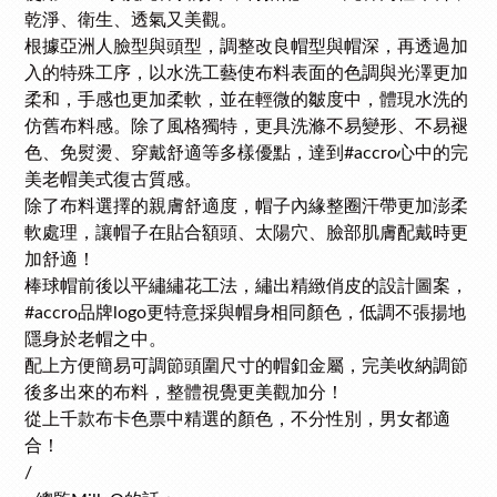
乾淨、衛生、透氣又美觀。
根據亞洲人臉型與頭型，調整改良帽型與帽深，
再
透過加
入的特殊工序，以水洗工藝使布料表面的色調與光澤更加
柔和，手感也更加柔軟，並在輕微的皺度中，體現水洗的
仿舊布料感。
除了風格獨特，更具洗滌不易變形、不易褪
色、免熨燙、穿戴舒適等多樣優點，
達到#accro心中的完
美老帽美式復古質感。
除了布料選擇的親膚舒適度，帽子內緣整圈汗帶更加澎柔
軟處理，讓帽子在貼合額頭、太陽穴、臉部肌膚配戴時更
加舒適！
棒球帽前後以平繡繡花工法，繡出精緻俏皮的設計圖案，
#accro品牌logo更特意採與帽身相同顏色，低調不張揚地
隱身於老帽之中。
配上方便簡易可調節頭圍尺寸的帽釦金屬，完美收納調節
後多出來的布料，整體視覺更美觀加分！
從上千款布卡色票中精選的顏色，不分性別，
男女
都適
合！
/