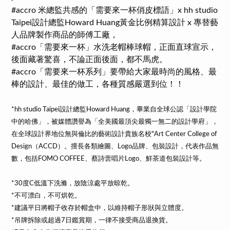
#accro 米總監共感的「需要來一杯俏皮標語」x hh studio
Taipei設計總監Howard Huang黃金比例精算設計 x 專替藝
人品牌製作商品的師傅工廠，
#accro「需要來一杯」水洗老帽棒球帽，正面直球宣示，
後面藏著驚喜，不論正面後面，都不馬虎。
#accro「需要來一杯系列」要帶給大家最時尚的風格、最
棒的設計、最佳的做工，各種質感嚴選到位！！
*hh studio Taipei設計總監Howard Huang，畢業自全球公認「設計學院
中的哈佛」，被
媒
體讚譽為「全美國最頂尖最獨一無二的設計學府」，
在全球設計界地位無與倫比的藝術設計貴族名校"Art Center College of
Design（ACCD）。擅長各類繪圖、Logo品牌、包裝設計，代表作品無
數，包括FOMO COFFEE、蔡詩蕓唱片Logo、鮮茶道包裝設計等。
*30度C低溫下洗滌，放陰涼處平放晾乾。
*不可漂白，不可烘乾。
*建議平日將帽子收存於帽盒中，以維持帽子形狀與立體度。
*吊牌拆除或超過7日鑑賞期，一律不接受商品退換貨。